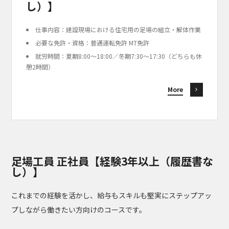
し）】
仕事内容：建設現場における住宅用の足場の組立・解体作業
必要な免許・資格：普通運転免許 MT免許
就労時間：夏期8:00〜18:00／冬期7:30〜17:30（どちらも休
憩2時間）
More
足場工員 正社員【経験3年以上（履歴書な
し）】
これまでの経験を活かし、給与もスキルも堅実にステップアッ
プしながら働きたい方向けのコースです。