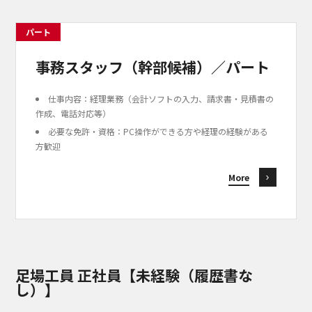
パート
事務スタッフ（幹部候補）／パート
仕事内容：経理業務（会計ソフトの入力、請求書・見積書の
作成、電話対応等）
必要な免許・資格：PC操作ができる方や経理の経験がある
方歓迎
More
足場工員 正社員【未経験（履歴書な
し）】